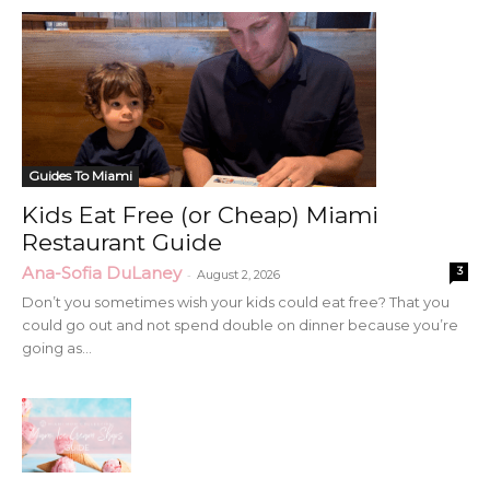
Guides To Miami
Kids Eat Free (or Cheap) Miami
Restaurant Guide
Ana-Sofia DuLaney
3
-
August 2, 2026
Don’t you sometimes wish your kids could eat free? That you
could go out and not spend double on dinner because you’re
going as...