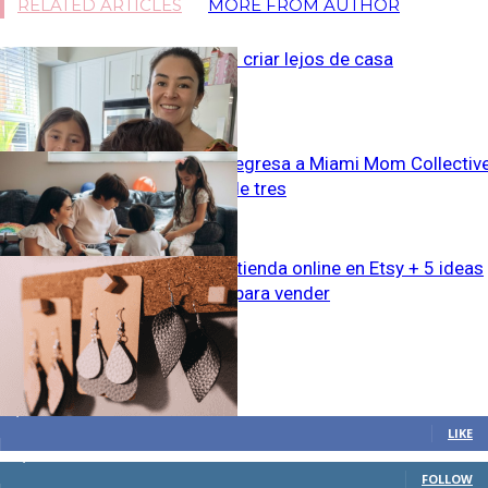
RELATED ARTICLES
MORE FROM AUTHOR
La añoranza al criar lejos de casa
Ana Gabriela regresa a Miami Mom Collectiv
como mamá de tres
Cómo abrir tu tienda online en Etsy + 5 ideas
de productos para vender
STAY CONNECTED
4,700
Fans
LIKE
28,200
Followers
FOLLOW