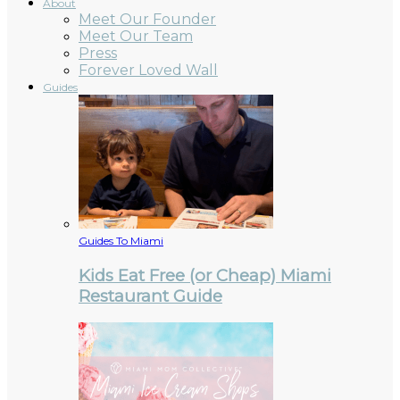
About
Meet Our Founder
Meet Our Team
Press
Forever Loved Wall
Guides
Guides To Miami
Kids Eat Free (or Cheap) Miami
Restaurant Guide