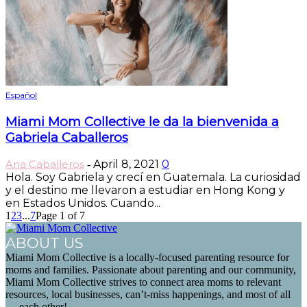
Español
Miami Mom Collective le da la bienvenida a
Gabriela Caballeros
Ana Caballeros
April 8, 2021
0
-
Hola. Soy Gabriela y crecí en Guatemala. La curiosidad
y el destino me llevaron a estudiar en Hong Kong y
en Estados Unidos. Cuando...
1
2
3
...
7
Page 1 of 7
ABOUT US
Miami Mom Collective is a locally-focused parenting resource for
moms and families. Passionate about parenting and our community,
Miami Mom Collective strives to connect area moms to relevant
resources, local businesses, can’t-miss happenings, and most of all
— each other!