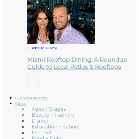
Guides To Miami
Miami Rooftop Dining: A Roundup
Guide to Local Patios & Rooftops
Business Directory
Topics
Ages + Stages
Beauty + Fashion
Disney
Education + School
Español
Food + Drink