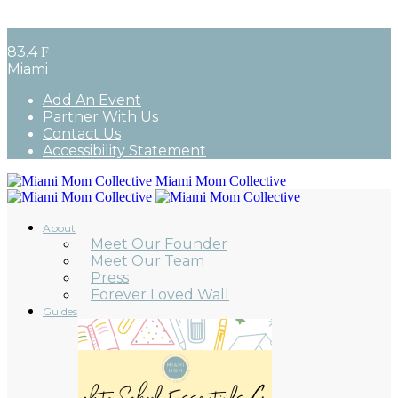
83.4
F
Miami
Add An Event
Partner With Us
Contact Us
Accessibility Statement
Miami Mom Collective
About
Meet Our Founder
Meet Our Team
Press
Forever Loved Wall
Guides