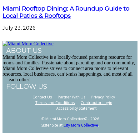
Miami Rooftop Dining: A Roundup Guide to
Local Patios & Rooftops
July 23, 2026
ABOUT US
Miami Mom Collective is a locally-focused parenting resource for
moms and families. Passionate about parenting and our community,
Miami Mom Collective strives to connect area moms to relevant
resources, local businesses, can’t-miss happenings, and most of all
— each other!
FOLLOW US
Contact Us
Partner With Us
Privacy Policy
Terms and Conditions
Contributor Login
Accessibility Statement
© Miami Mom Collective© - 2026
Sister Site at
City Mom Collective
.