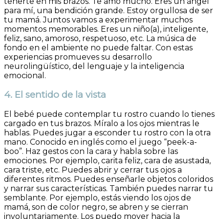
tenerte en mis brazos. Te amo mucho. Eres un ángel
para mí, una bendición grande. Estoy orgullosa de ser
tu mamá. Juntos vamos a experimentar muchos
momentos memorables. Eres un niño(a), inteligente,
feliz, sano, amoroso, respetuoso, etc. La música de
fondo en el ambiente no puede faltar. Con estas
experiencias promueves su desarrollo
neurolingüístico, del lenguaje y la inteligencia
emocional.
4. El sentido de la vista
El bebé puede contemplar tu rostro cuando lo tienes
cargado en tus brazos. Míralo a los ojos mientras le
hablas. Puedes jugar a esconder tu rostro con la otra
mano. Conocido en inglés como el juego “peek-a-
boo”. Haz gestos con la cara y habla sobre las
emociones. Por ejemplo, carita feliz, cara de asustada,
cara triste, etc. Puedes abrir y cerrar tus ojos a
diferentes ritmos. Puedes enseñarle objetos coloridos
y narrar sus características. También puedes narrar tu
semblante. Por ejemplo, estás viendo los ojos de
mamá, son de color negro, se abren y se cierran
involuntariamente. Los puedo mover hacia la