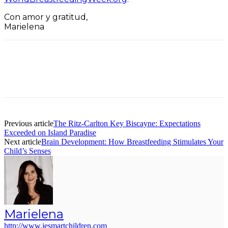
Con amor y gratitud,
Marielena
Facebook
Twitter
Pinterest
ReddIt
Previous article
The Ritz-Carlton Key Biscayne: Expectations
Exceeded on Island Paradise
Next article
Brain Development: How Breastfeeding Stimulates Your
Child’s Senses
Marielena
http://www.jesmartchildren.com